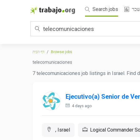
Search jobs
כר
דף הבית
Browse jobs
telecomunicaciones
7 telecomunicaciones job listings in Israel. Find 
Ejecutivo(a) Senior de V
4 days ago
, Israel
Logical Commander So