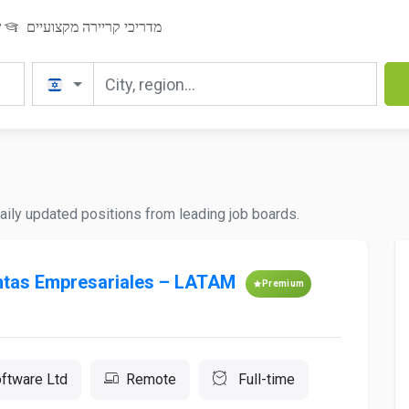
מדריכי קריירה מקצועיים
ש
daily updated positions from leading job boards.
entas Empresariales – LATAM
Premium
ftware Ltd
Remote
Full-time